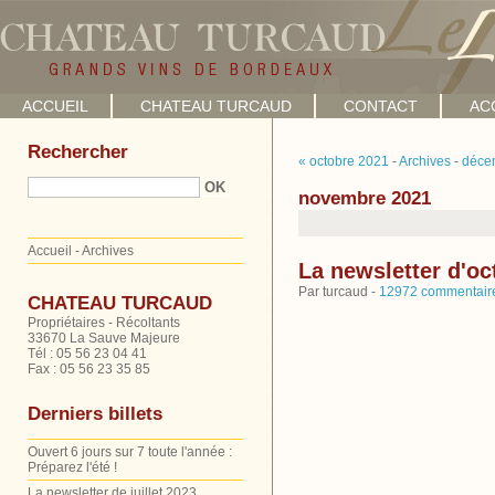
ACCUEIL
CHATEAU TURCAUD
CONTACT
AC
Rechercher
« octobre 2021
-
Archives
-
déce
novembre 2021
Accueil
-
Archives
La newsletter d'oc
Par turcaud -
12972 commentair
CHATEAU TURCAUD
Propriétaires - Récoltants
33670 La Sauve Majeure
Tél : 05 56 23 04 41
Fax : 05 56 23 35 85
Derniers billets
Ouvert 6 jours sur 7 toute l'année :
Préparez l'été !
La newsletter de juillet 2023