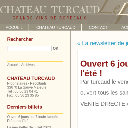
ACCUEIL
CHATEAU TURCAUD
CONTACT
AC
Rechercher
« La newsletter de j
Ouvert 6 jo
Accueil
-
Archives
l'été !
CHATEAU TURCAUD
Par turcaud le ven
Propriétaires - Récoltants
33670 La Sauve Majeure
ouvert tous les sa
Tél : 05 56 23 04 41
Fax : 05 56 23 35 85
VENTE DIRECTE 
Derniers billets
Ouvert 6 jours sur 7 toute l'année :
Préparez l'été !
La newsletter de juillet 2023