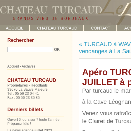
ACCUEIL
CHATEAU TURCAUD
CONTACT
AC
Rechercher
« TURCAUD à WAVRE
vendanges à La Sa
Accueil
-
Archives
Apéro TUR
JUILLET à p
CHATEAU TURCAUD
Propriétaires - Récoltants
Par turcaud le mard
33670 La Sauve Majeure
Tél : 05 56 23 04 41
Fax : 05 56 23 35 85
à la Cave Léogn
Derniers billets
Venez vous rafraîch
Ouvert 6 jours sur 7 toute l'année :
le Clairet de Turca
Préparez l'été !
La newsletter de juillet 2023